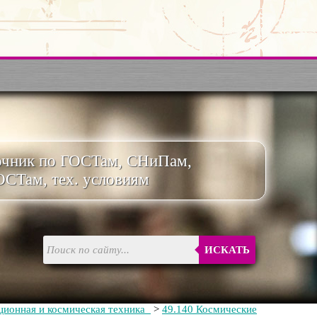
очник по ГОСТам, СНиПам,
ОСТам, тех. условиям
ИСКАТЬ
ционная и космическая техника
>
49.140 Космические