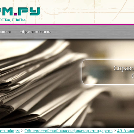
ГОСТов, СНиПов
вости
обратная связь
Справ
остинформ
>
Общероссийский классификатор стандартов
>
49 Авиа