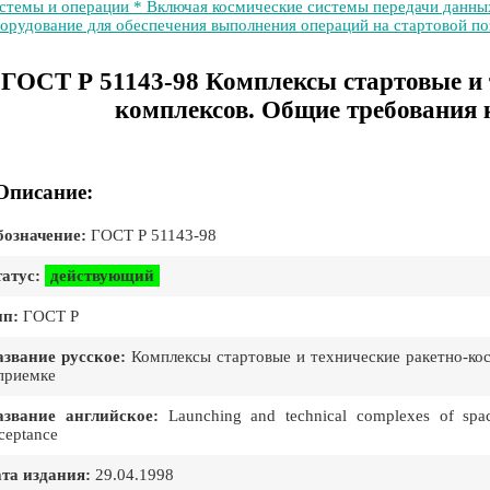
стемы и операции * Включая космические системы передачи данны
орудование для обеспечения выполнения операций на стартовой п
ГОСТ Р 51143-98 Комплексы стартовые и 
комплексов. Общие требования 
Описание:
означение:
ГОСТ Р 51143-98
атус:
действующий
ип:
ГОСТ Р
звание русское:
Комплексы стартовые и технические ракетно-ко
приемке
азвание английское:
Launching and technical complexes of space
ceptance
та издания:
29.04.1998