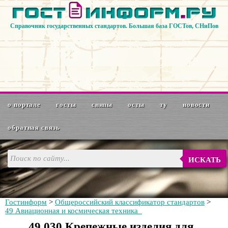
Справочник государственных стандартов. Большая база ГОСТов, СНиПов
о портале
госты
снипы
осты
ту
новости
обратная связь
ИСКАТЬ
Гостинформ
>
Общероссийский классификатор стандартов
>
49 Авиационная и космическая техника
49.030 Крепежные изделия для