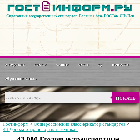
Справочник государственных стандартов. Большая база ГОСТов, СНиПов
о портале
госты
снипы
осты
ту
новости
обратная связь
ИСКАТЬ
Гостинформ
>
Общероссийский классификатор стандартов
>
43 Дорожно-транспортная техника
43.080 Грузовые транспортные