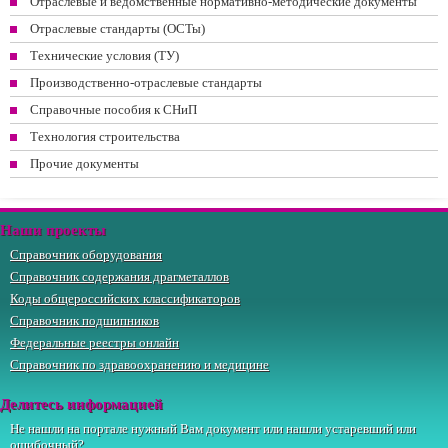
Отраслевые и ведомственные нормативно-методические документы
Отраслевые стандарты (ОСТы)
Технические условия (ТУ)
Производственно-отраслевые стандарты
Справочные пособия к СНиП
Технология строительства
Прочие документы
Наши проекты
Справочник оборудования
Справочник содержания драгметаллов
Коды общероссийских классификаторов
Справочник подшипников
Федеральные реестры онлайн
Справочник по здравоохранению и медицине
Делитесь информацией
Не нашли на портале нужный Вам документ или нашли устаревший или
ошибочный?