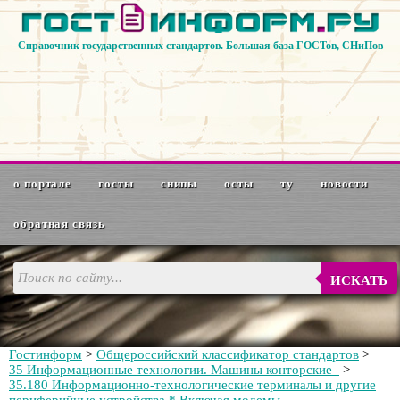
Справочник государственных стандартов. Большая база ГОСТов, СНиПов
о портале
госты
снипы
осты
ту
новости
обратная связь
ИСКАТЬ
Гостинформ
>
Общероссийский классификатор стандартов
>
35 Информационные технологии. Машины конторские
>
35.180 Информационно-технологические терминалы и другие