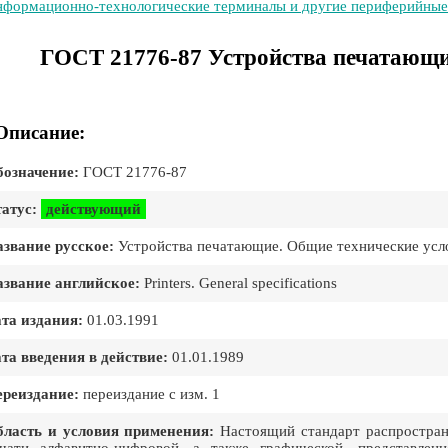
формационно-технологические терминалы и другие периферийные
ГОСТ 21776-87 Устройства печатающи
Описание:
означение:
ГОСТ 21776-87
атус:
действующий
звание русское:
Устройства печатающие. Общие технические усл
звание английское:
Printers. General specifications
та издания:
01.03.1991
та введения в действие:
01.01.1989
реиздание:
переиздание с изм. 1
ласть и условия применения:
Настоящий стандарт распространя