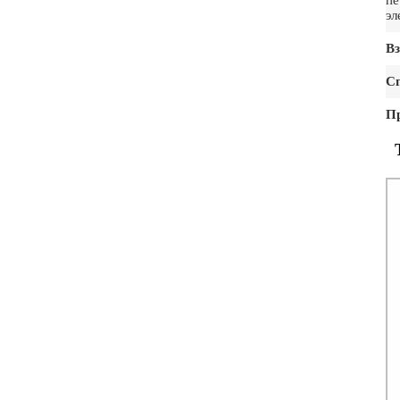
пе
эл
Вз
С
П