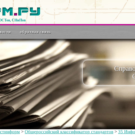
ГОСТов, СНиПов
вости
обратная связь
Справ
остинформ
>
Общероссийский классификатор стандартов
>
35 Инфо