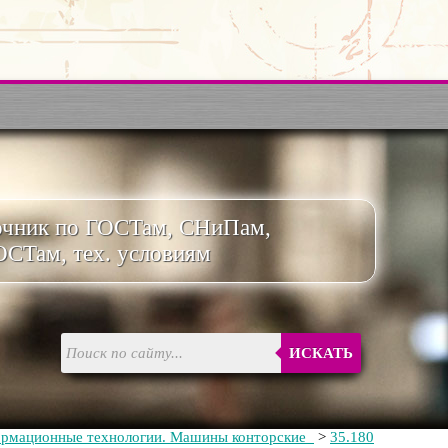
очник по ГОСТам, СНиПам,
ОСТам, тех. условиям
ИСКАТЬ
рмационные технологии. Машины конторские
>
35.180