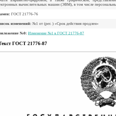
чати алфавитно-цифровой, а также графической, представле
ектронных вычислительных машин (ЭВМ), в том числе персональн
амен:
ГОСТ 21776-76
писок изменений:
№1 от (рег. ) «Срок действия продлен»
риложение №0:
Изменение №1 к ГОСТ 21776-87
Текст ГОСТ 21776-87