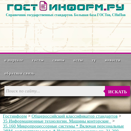
Справочник государственных стандартов. Большая база ГОСТов, СНиПов
о портале
госты
снипы
осты
ту
новости
обратная связь
ИСКАТЬ
Гостинформ
>
Общероссийский классификатор стандартов
>
35 Информационные технологии. Машины конторские
>
35.160 Микропроцессорные системы * Включая персональные