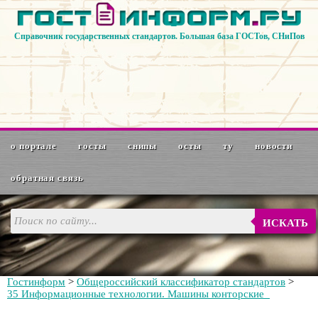
Справочник государственных стандартов. Большая база ГОСТов, СНиПов
о портале
госты
снипы
осты
ту
новости
обратная связь
ИСКАТЬ
Гостинформ
>
Общероссийский классификатор стандартов
>
35 Информационные технологии. Машины конторские