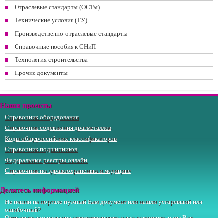
Отраслевые стандарты (ОСТы)
Технические условия (ТУ)
Производственно-отраслевые стандарты
Справочные пособия к СНиП
Технология строительства
Прочие документы
Наши проекты
Справочник оборудования
Справочник содержания драгметаллов
Коды общероссийских классификаторов
Справочник подшипников
Федеральные реестры онлайн
Справочник по здравоохранению и медицине
Делитесь информацией
Не нашли на портале нужный Вам документ или нашли устаревший или
ошибочный?
Отправьте
нам
название отсутствующего у нас документа, и мы Вас