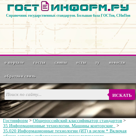
Справочник государственных стандартов. Большая база ГОСТов, СНиПов
о портале
госты
снипы
осты
ту
новости
обратная связь
ИСКАТЬ
Гостинформ
>
Общероссийский классификатор стандартов
>
35 Информационные технологии. Машины конторские
>
35.020 Информационные технологии (ИТ) в целом * Включая