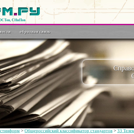
ГОСТов, СНиПов
вости
обратная связь
Справ
остинформ
>
Общероссийский классификатор стандартов
>
33 Теле