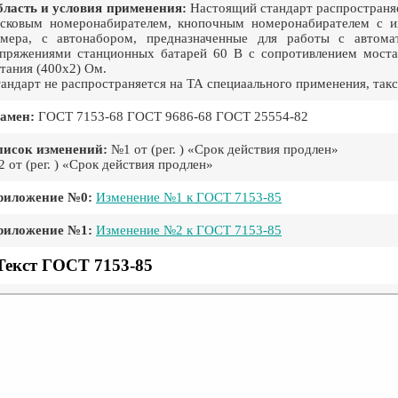
ласть и условия применения:
Настоящий стандарт распространяе
сковым номеронабирателем, кнопочным номеронабирателем с и
омера, с автонабором, предназначенные для работы с автом
пряжениями станционных батарей 60 В с сопротивлением моста
тания (400х2) Ом.
андарт не распространяется на ТА специаального применения, та
амен:
ГОСТ 7153-68 ГОСТ 9686-68 ГОСТ 25554-82
писок изменений:
№1 от (рег. ) «Срок действия продлен»
 от (рег. ) «Срок действия продлен»
риложение №0:
Изменение №1 к ГОСТ 7153-85
риложение №1:
Изменение №2 к ГОСТ 7153-85
Текст ГОСТ 7153-85