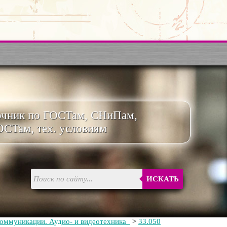
очник по ГОСТам, СНиПам,
ОСТам, тех. условиям
ИСКАТЬ
коммуникации. Аудио- и видеотехника
>
33.050