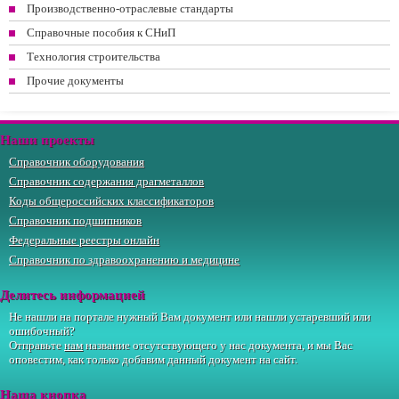
Производственно-отраслевые стандарты
Справочные пособия к СНиП
Технология строительства
Прочие документы
Наши проекты
Справочник оборудования
Справочник содержания драгметаллов
Коды общероссийских классификаторов
Справочник подшипников
Федеральные реестры онлайн
Справочник по здравоохранению и медицине
Делитесь информацией
Не нашли на портале нужный Вам документ или нашли устаревший или
ошибочный?
Отправьте
нам
название отсутствующего у нас документа, и мы Вас
оповестим, как только добавим данный документ на сайт.
Наша кнопка