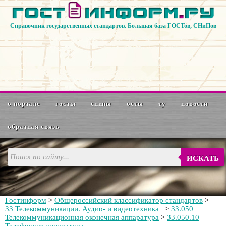
Справочник государственных стандартов. Большая база ГОСТов, СНиПов
о портале
госты
снипы
осты
ту
новости
обратная связь
ИСКАТЬ
Гостинформ
>
Общероссийский классификатор стандартов
>
33 Телекоммуникации. Аудио- и видеотехника
>
33.050
Телекоммуникационная оконечная аппаратура
>
33.050.10