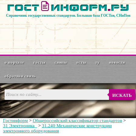
Справочник государственных стандартов. Большая база ГОСТов, СНиПов
о портале
госты
снипы
осты
ту
новости
обратная связь
ИСКАТЬ
Гостинформ
>
Общероссийский классификатор стандартов
>
31 Электроника
>
31.240 Механические конструкции
электронного оборудования