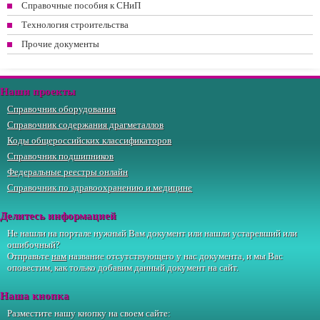
Справочные пособия к СНиП
Технология строительства
Прочие документы
Наши проекты
Справочник оборудования
Справочник содержания драгметаллов
Коды общероссийских классификаторов
Справочник подшипников
Федеральные реестры онлайн
Справочник по здравоохранению и медицине
Делитесь информацией
Не нашли на портале нужный Вам документ или нашли устаревший или
ошибочный?
Отправьте
нам
название отсутствующего у нас документа, и мы Вас
оповестим, как только добавим данный документ на сайт.
Наша кнопка
Разместите нашу кнопку на своем сайте: