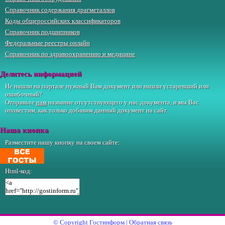
Справочник содержания драгметаллов
Коды общероссийских классификаторов
Справочник подшипников
Федеральные реестры онлайн
Справочник по здравоохранению и медицине
Делитесь информацией
Не нашли на портале нужный Вам документ или нашли устаревший или
ошибочный?
Отправьте
нам
название отсутствующего у нас документа, и мы Вас
оповестим, как только добавим данный документ на сайт.
Наша кнопка
Разместите нашу кнопку на своем сайте:
Html-код:
© Copyright
Гостинформ
|
Обратная связь