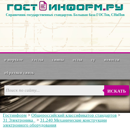
Справочник государственных стандартов. Большая база ГОСТов, СНиПов
о портале
госты
снипы
осты
ту
новости
обратная связь
ИСКАТЬ
Гостинформ
>
Общероссийский классификатор стандартов
>
31 Электроника
>
31.240 Механические конструкции
электронного оборудования