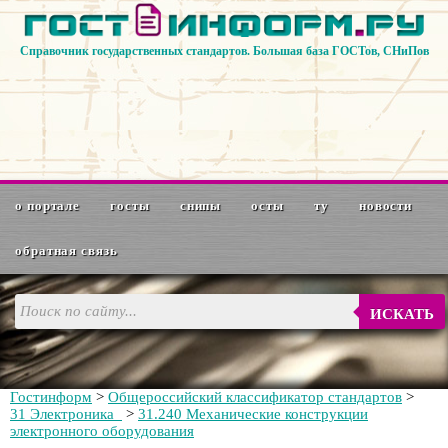
Справочник государственных стандартов. Большая база ГОСТов, СНиПов
о портале
госты
снипы
осты
ту
новости
обратная связь
ИСКАТЬ
Гостинформ
>
Общероссийский классификатор стандартов
>
31 Электроника
>
31.240 Механические конструкции
электронного оборудования