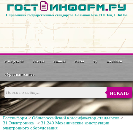
Справочник государственных стандартов. Большая база ГОСТов, СНиПов
о портале
госты
снипы
осты
ту
новости
обратная связь
ИСКАТЬ
Гостинформ
>
Общероссийский классификатор стандартов
>
31 Электроника
>
31.240 Механические конструкции
электронного оборудования