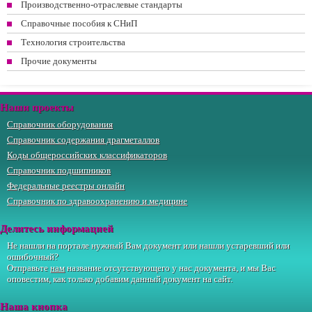
Производственно-отраслевые стандарты
Справочные пособия к СНиП
Технология строительства
Прочие документы
Наши проекты
Справочник оборудования
Справочник содержания драгметаллов
Коды общероссийских классификаторов
Справочник подшипников
Федеральные реестры онлайн
Справочник по здравоохранению и медицине
Делитесь информацией
Не нашли на портале нужный Вам документ или нашли устаревший или
ошибочный?
Отправьте
нам
название отсутствующего у нас документа, и мы Вас
оповестим, как только добавим данный документ на сайт.
Наша кнопка