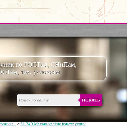
очник по ГОСТам, СНиПам,
ОСТам, тех. условиям
ИСКАТЬ
троника
>
31.240 Механические конструкции