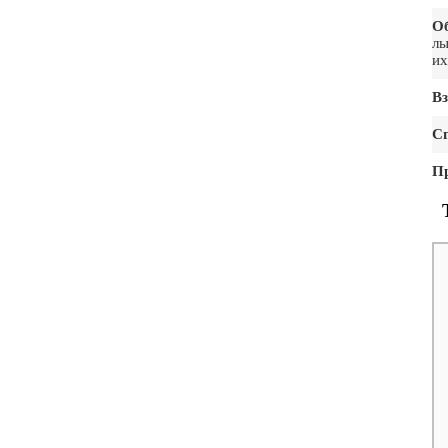
О
лы
их
Вз
С
П