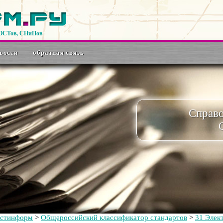
ГОСТов, СНиПов
вости
обратная связь
Справ
остинформ
>
Общероссийский классификатор стандартов
>
31 Элек