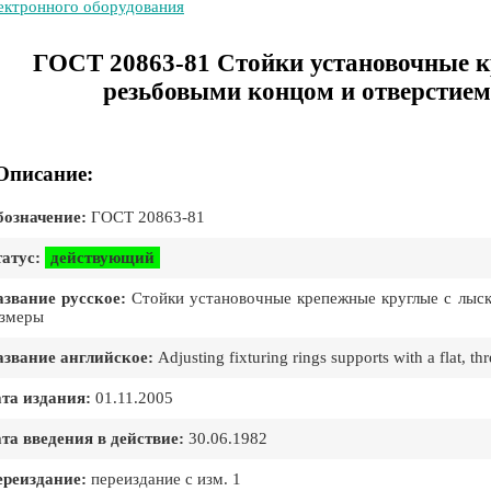
ектронного оборудования
ГОСТ 20863-81 Стойки установочные к
резьбовыми концом и отверстием
Описание:
означение:
ГОСТ 20863-81
атус:
действующий
звание русское:
Стойки установочные крепежные круглые с лыск
змеры
звание английское:
Adjusting fixturing rings supports with a flat, 
та издания:
01.11.2005
та введения в действие:
30.06.1982
реиздание:
переиздание с изм. 1