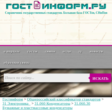
Справочник государственных стандартов. Большая база ГОСТов, СНиПов
о портале
госты
снипы
осты
ту
новости
обратная связь
ИСКАТЬ
Гостинформ
>
Общероссийский классификатор стандартов
>
31 Электроника
>
31.060 Конденсаторы
>
31.060.30
Бумажные и пластмассовые конденсаторы