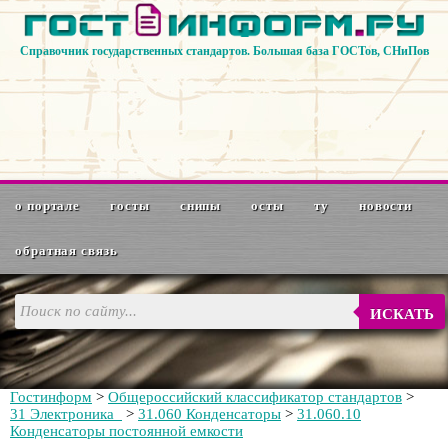
Справочник государственных стандартов. Большая база ГОСТов, СНиПов
о портале
госты
снипы
осты
ту
новости
обратная связь
ИСКАТЬ
Гостинформ
>
Общероссийский классификатор стандартов
>
31 Электроника
>
31.060 Конденсаторы
>
31.060.10
Конденсаторы постоянной емкости