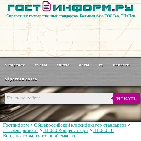
Справочник государственных стандартов. Большая база ГОСТов, СНиПов
о портале
госты
снипы
осты
ту
новости
обратная связь
ИСКАТЬ
Гостинформ
>
Общероссийский классификатор стандартов
>
31 Электроника
>
31.060 Конденсаторы
>
31.060.10
Конденсаторы постоянной емкости