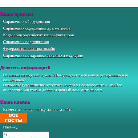
Наши проекты
Справочник оборудования
Справочник содержания драгметаллов
Коды общероссийских классификаторов
Справочник подшипников
Федеральные реестры онлайн
Справочник по здравоохранению и медицине
Делитесь информацией
Не нашли на портале нужный Вам документ или нашли устаревший или
ошибочный?
Отправьте
нам
название отсутствующего у нас документа, и мы Вас
оповестим, как только добавим данный документ на сайт.
Наша кнопка
Разместите нашу кнопку на своем сайте:
Html-код: