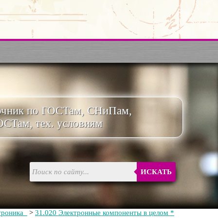
очник по ГОСТам, СНиПам,
ОСТам, тех. условиям
ИСКАТЬ
троника
>
31.020 Электронные компоненты в целом *