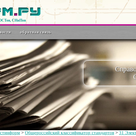
ГОСТов, СНиПов
вости
обратная связь
Справ
остинформ
>
Общероссийский классификатор стандартов
>
31 Элек