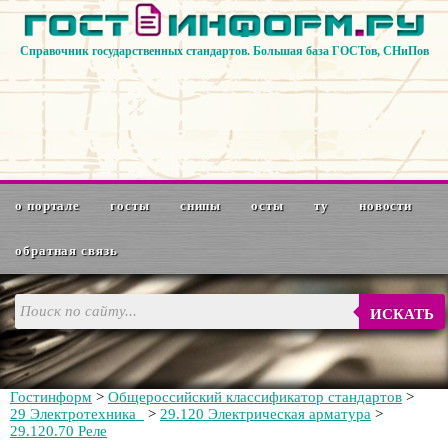
Справочник государственных стандартов. Большая база ГОСТов, СНиПов
о портале
госты
снипы
осты
ту
новости
обратная связь
ИСКАТЬ
Гостинформ
>
Общероссийский классификатор стандартов
>
29 Электротехника
>
29.120 Электрическая арматура
>
29.120.70 Реле