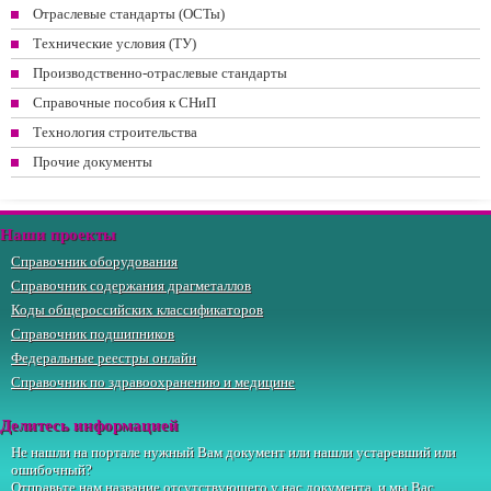
Отраслевые стандарты (ОСТы)
Технические условия (ТУ)
Производственно-отраслевые стандарты
Справочные пособия к СНиП
Технология строительства
Прочие документы
Наши проекты
Справочник оборудования
Справочник содержания драгметаллов
Коды общероссийских классификаторов
Справочник подшипников
Федеральные реестры онлайн
Справочник по здравоохранению и медицине
Делитесь информацией
Не нашли на портале нужный Вам документ или нашли устаревший или
ошибочный?
Отправьте
нам
название отсутствующего у нас документа, и мы Вас