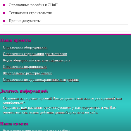
Справочные пособия к СНиП
Технология строительства
Прочие документы
Наши проекты
Справочник оборудования
Справочник содержания драгметаллов
Коды общероссийских классификаторов
Справочник подшипников
Федеральные реестры онлайн
Справочник по здравоохранению и медицине
Делитесь информацией
Не нашли на портале нужный Вам документ или нашли устаревший или
ошибочный?
Отправьте
нам
название отсутствующего у нас документа, и мы Вас
оповестим, как только добавим данный документ на сайт.
Наша кнопка
Разместите нашу кнопку на своем сайте: