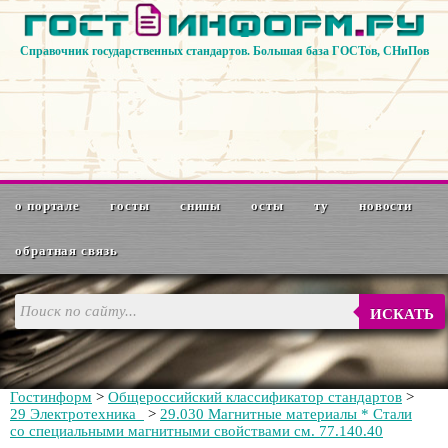
Справочник государственных стандартов. Большая база ГОСТов, СНиПов
о портале
госты
снипы
осты
ту
новости
обратная связь
ИСКАТЬ
Гостинформ
>
Общероссийский классификатор стандартов
>
29 Электротехника
>
29.030 Магнитные материалы * Стали
со специальными магнитными свойствами см. 77.140.40