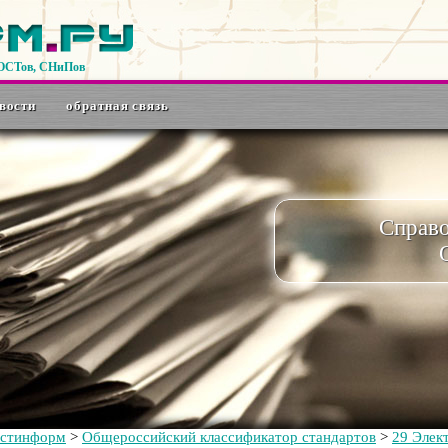
ГОСТов, СНиПов
вости
обратная связь
Справ
остинформ
>
Общероссийский классификатор стандартов
>
29 Элек