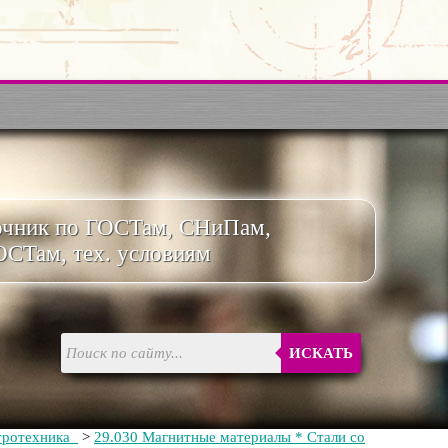
очник по ГОСТам, СНиПам,
ОСТам, тех. условиям
ИСКАТЬ
тротехника
>
29.030 Магнитные материалы * Стали со