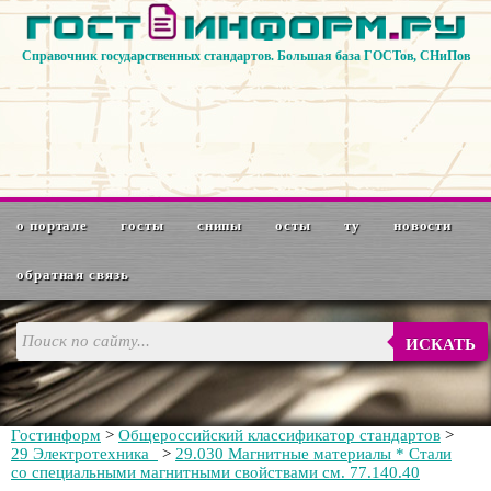
Справочник государственных стандартов. Большая база ГОСТов, СНиПов
о портале
госты
снипы
осты
ту
новости
обратная связь
ИСКАТЬ
Гостинформ
>
Общероссийский классификатор стандартов
>
29 Электротехника
>
29.030 Магнитные материалы * Стали
со специальными магнитными свойствами см. 77.140.40