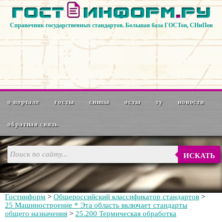
Справочник государственных стандартов. Большая база ГОСТов, СНиПов
о портале
госты
снипы
осты
ту
новости
обратная связь
ИСКАТЬ
Гостинформ
>
Общероссийский классификатор стандартов
>
25 Машиностроение * Эта область включает стандарты
общего назначения
>
25.200 Термическая обработка