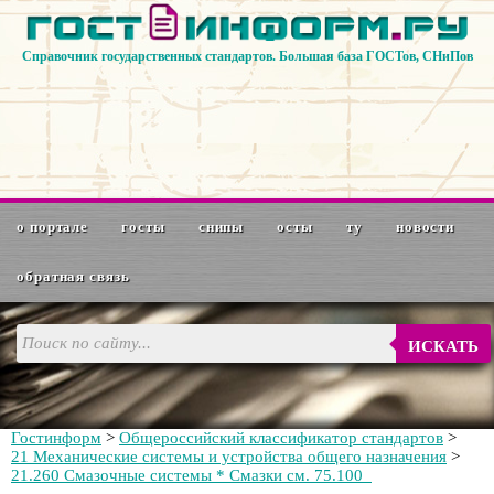
Справочник государственных стандартов. Большая база ГОСТов, СНиПов
о портале
госты
снипы
осты
ту
новости
обратная связь
ИСКАТЬ
Гостинформ
>
Общероссийский классификатор стандартов
>
21 Mexaнические системы и устройства общего назначения
>
21.260 Смазочные системы * Смазки см. 75.100