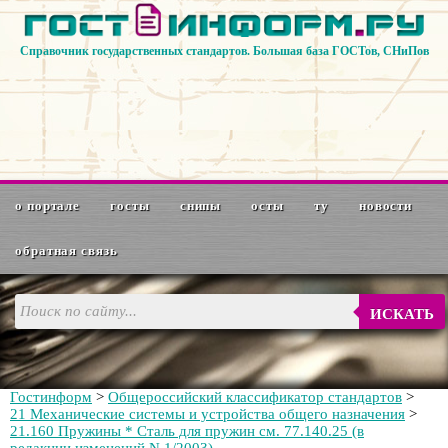
Справочник государственных стандартов. Большая база ГОСТов, СНиПов
о портале
госты
снипы
осты
ту
новости
обратная связь
ИСКАТЬ
Гостинформ
>
Общероссийский классификатор стандартов
>
21 Mexaнические системы и устройства общего назначения
>
21.160 Пружины * Сталь для пружин см. 77.140.25 (в