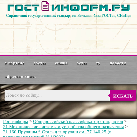
Справочник государственных стандартов. Большая база ГОСТов, СНиПов
о портале
госты
снипы
осты
ту
новости
обратная связь
ИСКАТЬ
Гостинформ
>
Общероссийский классификатор стандартов
>
21 Mexaнические системы и устройства общего назначения
>
21.160 Пружины * Сталь для пружин см. 77.140.25 (в