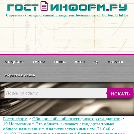
Справочник государственных стандартов. Большая база ГОСТов, СНиПов
о портале
госты
снипы
осты
ту
новости
обратная связь
ИСКАТЬ
Гостинформ
>
Общероссийский классификатор стандартов
>
19 Испытания * Эта область включает стандарты только
общего назначения * Аналитическая химия см. 71.040
>