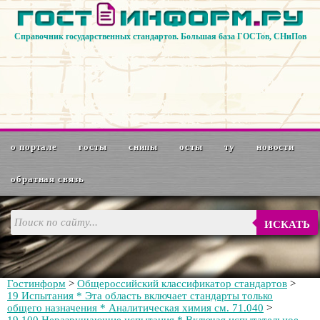
Справочник государственных стандартов. Большая база ГОСТов, СНиПов
о портале
госты
снипы
осты
ту
новости
обратная связь
ИСКАТЬ
Гостинформ
>
Общероссийский классификатор стандартов
>
19 Испытания * Эта область включает стандарты только
общего назначения * Аналитическая химия см. 71.040
>