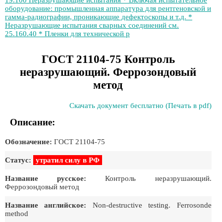
19.100 Неразрушающие испытания * Включая испытательное
оборудование: промышленная аппаратура для рентгеновской и
гамма-радиографии, проникающие дефектоскопы и т.д. *
Неразрушающие испытания сварных соединений см.
25.160.40 * Пленки для технической р
ГОСТ 21104-75 Контроль
неразрушающий. Феррозондовый
метод
Скачать документ бесплатно (Печать в pdf)
Описание:
Обозначение:
ГОСТ 21104-75
Статус:
утратил силу в РФ
Название русское:
Контроль неразрушающий.
Феррозондовый метод
Название английское:
Non-destructive testing. Ferrosonde
method