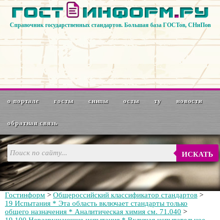
Справочник государственных стандартов. Большая база ГОСТов, СНиПов
о портале
госты
снипы
осты
ту
новости
обратная связь
ИСКАТЬ
Гостинформ
>
Общероссийский классификатор стандартов
>
19 Испытания * Эта область включает стандарты только
общего назначения * Аналитическая химия см. 71.040
>