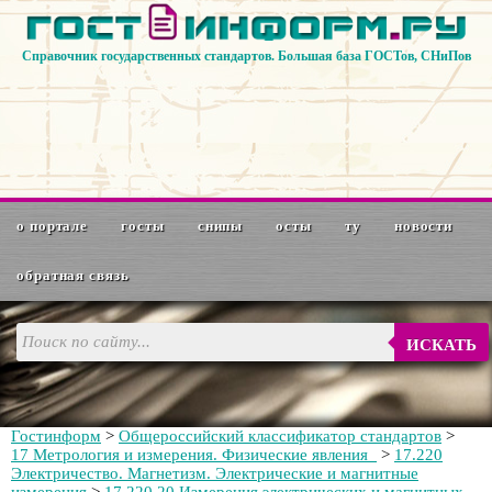
Справочник государственных стандартов. Большая база ГОСТов, СНиПов
о портале
госты
снипы
осты
ту
новости
обратная связь
ИСКАТЬ
Гостинформ
>
Общероссийский классификатор стандартов
>
17 Метрология и измерения. Физические явления
>
17.220
Электричество. Магнетизм. Электрические и магнитные