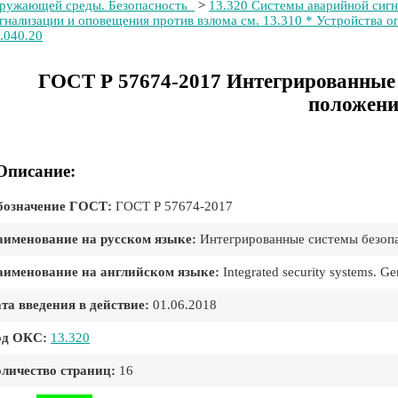
ружающей среды. Безопасность
>
13.320 Системы аварийной сиг
гнализации и оповещения против взлома см. 13.310 * Устройства 
.040.20
ГОСТ Р 57674-2017 Интегрированные 
положен
Описание:
бозначение ГОСТ:
ГОСТ Р 57674-2017
именование на русском языке:
Интегрированные системы безоп
именование на английском языке:
Integrated security systems. Ge
та введения в действие:
01.06.2018
од ОКС:
13.320
личество страниц:
16