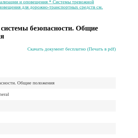
нализации и оповещения * Системы тревожной
оповещения для дорожно-транспортных средств см.
системы безопасности. Общие
ия
Скачать документ бесплатно (Печать в pdf)
асности. Общие положения
neral