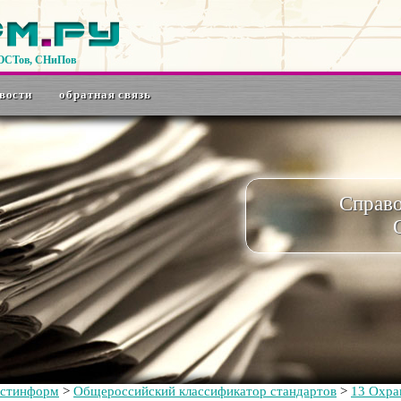
ГОСТов, СНиПов
вости
обратная связь
Справ
остинформ
>
Общероссийский классификатор стандартов
>
13 Охра