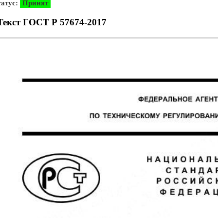
атус:
Принят
Текст ГОСТ Р 57674-2017