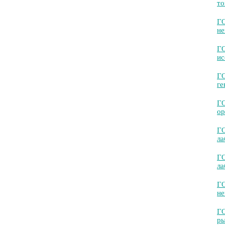
то
Г
не
ГО
ис
Г
ге
ГО
ор
ГО
ла
ГО
л
ГО
не
ГО
ры