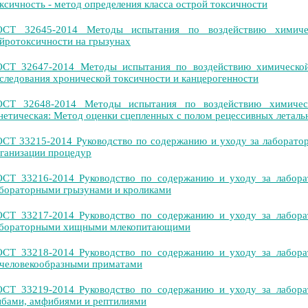
ксичность - метод определения класса острой токсичности
ОСТ 32645-2014 Методы испытания по воздействию химичес
йротоксичности на грызунах
СТ 32647-2014 Методы испытания по воздействию химической
следования хронической токсичности и канцерогенности
ОСТ 32648-2014 Методы испытания по воздействию химическ
нетическая: Метод оценки сцепленных с полом рецессивных летальн
СТ 33215-2014 Руководство по содержанию и уходу за лаборат
ганизации процедур
СТ 33216-2014 Руководство по содержанию и уходу за лабора
бораторными грызунами и кроликами
СТ 33217-2014 Руководство по содержанию и уходу за лабора
абораторными хищными млекопитающими
СТ 33218-2014 Руководство по содержанию и уходу за лабора
человекообразными приматами
СТ 33219-2014 Руководство по содержанию и уходу за лабора
бами, амфибиями и рептилиями