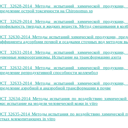
ОСТ 32628-2014 Методы испытаний химической продукции, 
ределение острой токсичности на Chironomus sp
ОСТ 32629-2014 Методы испытаний химической продукции, 
пофильность твердых и жидких веществ. Метод смешивания в кол
СТ 32630-2014 Методы испытаний химической продукции, пред
эффициента адсорбции почвой и осадками сточных вод методом в
ОСТ 32631-2014 Методы испытаний химической продукции, 
чвенные микроорганизмы. Испытание на трансформацию азота
ОСТ 32632-2014 Методы испытаний химической продукции, 
ределение репродуктивной способности коллембол
ОСТ 32633-2014 Методы испытаний химической продукции, 
ределение аэробной и анаэробной трансформации в почве
СТ 32634-2014 Методы испытания по воздействию химической п
жи: испытание на модели человеческой кожи in vitro
СТ 32635-2014 Методы испытания по воздействию химической пр
етках млекопитающих in vitro