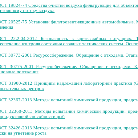
СТ 19824-74 Средства очистки воздуха фильтрующие для объекто
стоянному потоку воздуха
СТ 20525-75 Установки фильтровентиляционные автомобильные. 
вления
СТ 22.2.04-2012 Безопасность в чрезвычайных ситуациях. Т
еспечение контроля состояния сложных технических систем. Осно
СТ 30773-2001 Ресурсосбережение. Обращение с отходами. Этапы
СТ 30775-2001 Ресурсосбережение. Обращение с отходами. Кл
новные положения
СТ 31900-2012 Принципы надлежащей лабораторной практики (GL
пытательных центров
СТ 32367-2013 Методы испытаний химической продукции, предст
СТ 32368-2013 Методы испытаний химической продукции, пред
продуктивной способности рыб
СТ 32426-2013 Методы испытаний химической продукции, предст
ски на угнетение роста