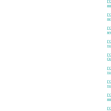
ГО
ин
ГО
пе
ГО
му
ГО
то
Г
Оп
Г
то
Г
то
ГО
ин
ГО