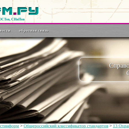
ГОСТов, СНиПов
вости
обратная связь
Справ
остинформ
>
Общероссийский классификатор стандартов
>
13 Охра