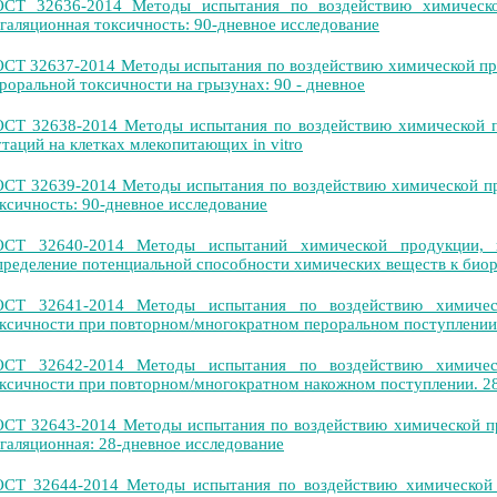
СТ 32636-2014 Методы испытания по воздействию химической
галяционная токсичность: 90-дневное исследование
СТ 32637-2014 Методы испытания по воздействию химической про
роральной токсичности на грызунах: 90 - дневное
СТ 32638-2014 Методы испытания по воздействию химической п
таций на клетках млекопитающих in vitro
СТ 32639-2014 Методы испытания по воздействию химической пр
ксичность: 90-дневное исследование
ОСТ 32640-2014 Методы испытаний химической продукции, 
ределение потенциальной способности химических веществ к био
ОСТ 32641-2014 Методы испытания по воздействию химическ
ксичности при повторном/многократном пероральном поступлении 
ОСТ 32642-2014 Методы испытания по воздействию химическ
ксичности при повторном/многократном накожном поступлении. 28
СТ 32643-2014 Методы испытания по воздействию химической пр
галяционная: 28-дневное исследование
СТ 32644-2014 Методы испытания по воздействию химической п