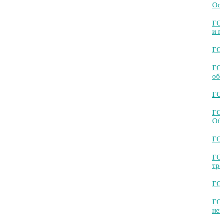
Ос
ГО
и 
ГО
ГО
об
ГО
ГО
Об
ГО
ГО
тр
ГО
ГО
не