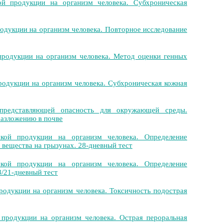
 продукции на организм человека. Субхроническая
дукции на организм человека. Повторное исследование
родукции на организм человека. Метод оценки генных
одукции на организм человека. Субхроническая кожная
представляющей опасность для окружающей среды.
разложению в почве
ой продукции на организм человека. Определение
вещества на грызунах. 28-дневный тест
ой продукции на организм человека. Определение
/21-дневный тест
одукции на организм человека. Токсичность подострая
родукции на организм человека. Острая пероральная