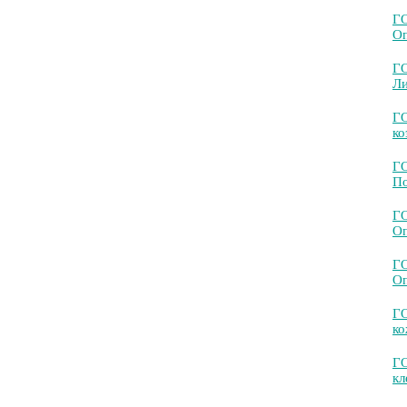
Г
Оп
Г
Ли
ГО
ко
Г
По
Г
Оп
Г
Оп
ГО
ко
ГО
кл