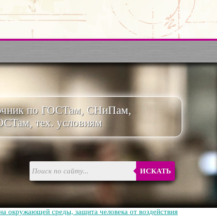
очник по ГОСТам, СНиПам,
ОСТам, тех. условиям
ИСКАТЬ
на окружающей среды, защита человека от воздействия