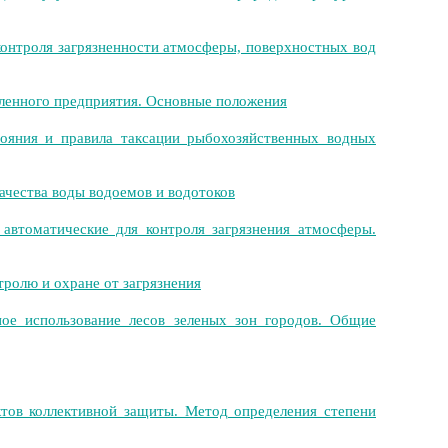
контроля загрязненности атмосферы, поверхностных вод
ленного предприятия. Основные положения
тояния и правила таксации рыбохозяйственных водных
ачества воды водоемов и водотоков
автоматические для контроля загрязнения атмосферы.
ролю и охране от загрязнения
ое использование лесов зеленых зон городов. Общие
тов коллективной защиты. Метод определения степени