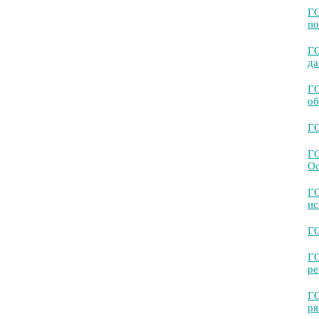
ГО
по
ГО
да
ГО
об
ГО
ГО
Ос
ГО
ис
ГО
ГО
ре
ГО
ря