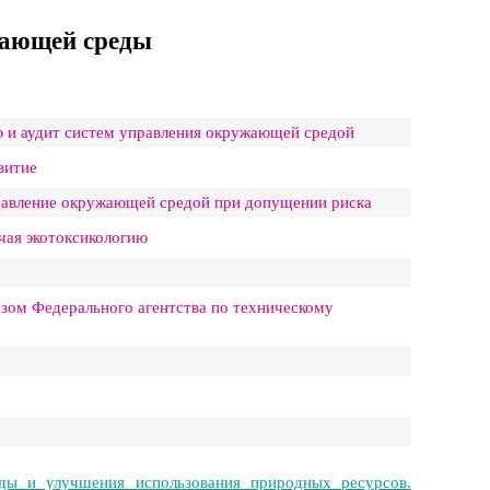
жающей среды
 и аудит систем управления окружающей средой
витие
равление окружающей средой при допущении риска
ючая экотоксикологию
зом Федерального агентства по техническому
ды и улучшения использования природных ресурсов.