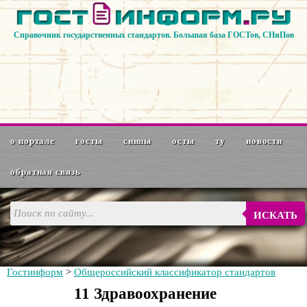
Справочник государственных стандартов. Большая база ГОСТов, СНиПов
о портале
госты
снипы
осты
ту
новости
обратная связь
ИСКАТЬ
Гостинформ
>
Общероссийский классификатор стандартов
11 Здравоохранение