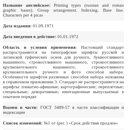
Название английское:
Printing types (russian and roman
graphic bases). Group arrangement. Indexing. Base line.
Characters per 4 picas
Дата издания:
01.09.1971
Дата введения в действие:
01.01.1972
Область и условия применения:
Настоящий стандарт
распространяется на типографские шрифты русской и
латинской грфических основ для ручного, буквоотливного
машинного, строкоотливного машинного, строкоотливного
крупнокегельного машинного, строкоотливного
крупнокегельного ручного и фото способов набора.
Особенности шрифтов различных способов набора изложены
в справочном приложении 3. Стандарт не распространяется на
шрифты: плакатно-афишные; картографические; переплетные;
специальные; декоративные; имитационные выпускаемые в
опытном порядке
Взамен в части:
ГОСТ 3489-57 в части классификации и
индексации
Список изменений:
№1 от (рег. ) «Срок действия продлен»