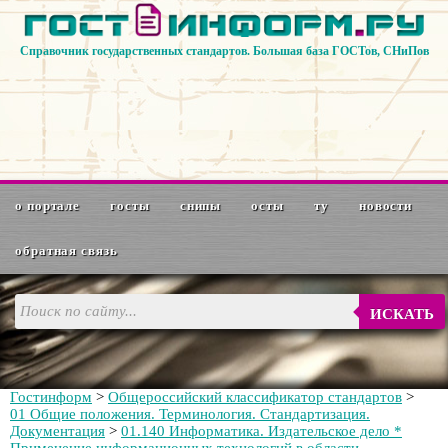
Справочник государственных стандартов. Большая база ГОСТов, СНиПов
о портале
госты
снипы
осты
ту
новости
обратная связь
ИСКАТЬ
Гостинформ
>
Общероссийский классификатор стандартов
>
01 Общие положения. Терминология. Стандартизация.
Документация
>
01.140 Информатика. Издательское дело *