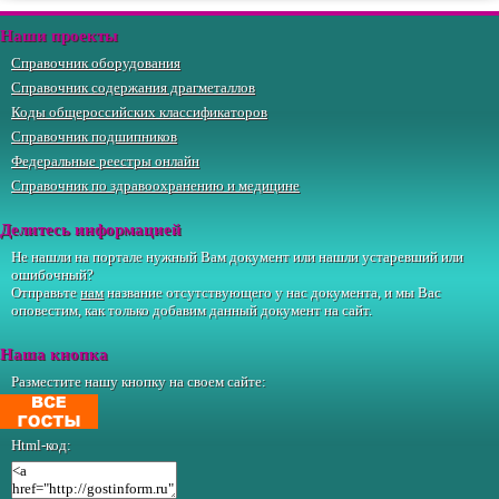
Наши проекты
Справочник оборудования
Справочник содержания драгметаллов
Коды общероссийских классификаторов
Справочник подшипников
Федеральные реестры онлайн
Справочник по здравоохранению и медицине
Делитесь информацией
Не нашли на портале нужный Вам документ или нашли устаревший или
ошибочный?
Отправьте
нам
название отсутствующего у нас документа, и мы Вас
оповестим, как только добавим данный документ на сайт.
Наша кнопка
Разместите нашу кнопку на своем сайте:
Html-код: