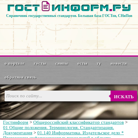
Справочник государственных стандартов. Большая база ГОСТов, СНиПов
о портале
госты
снипы
осты
ту
новости
обратная связь
ИСКАТЬ
Гостинформ
>
Общероссийский классификатор стандартов
>
01 Общие положения. Терминология. Стандартизация.
Документация
>
01.140 Информатика. Издательское дело *