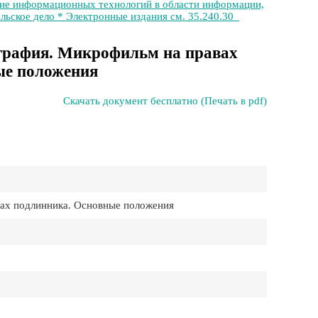
ние информационных технологий в области информации,
ельское дело * Электронные издания см. 35.240.30
графия. Микрофильм на правах
ые положения
Скачать документ бесплатно (Печать в pdf)
ах подлинника. Основные положения