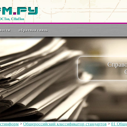
ГОСТов, СНиПов
вости
обратная связь
Справ
остинформ
>
Общероссийский классификатор стандартов
>
01 Общи