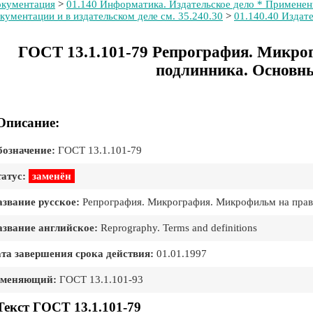
кументация
>
01.140 Информатика. Издательское дело * Примене
кументации и в издательском деле см. 35.240.30
>
01.140.40 Издат
ГОСТ 13.1.101-79 Репрография. Микро
подлинника. Основн
Описание:
означение:
ГОСТ 13.1.101-79
атус:
заменён
звание русское:
Репрография. Микрография. Микрофильм на прав
звание английское:
Reprography. Terms and definitions
та завершения срока действия:
01.01.1997
аменяющий:
ГОСТ 13.1.101-93
Текст ГОСТ 13.1.101-79