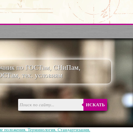
очник по ГОСТам, СНиПам,
ОСТам, тех. условиям
ИСКАТЬ
е положения. Терминология. Стандартизация.