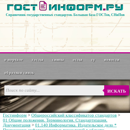
Справочник государственных стандартов. Большая база ГОСТов, СНиПов
о портале
госты
снипы
осты
ту
новости
обратная связь
ИСКАТЬ
Гостинформ
>
Общероссийский классификатор стандартов
>
01 Общие положения. Терминология. Стандартизация.
Документация
>
01.140 Информатика. Издательское дело *