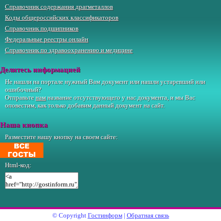
Справочник содержания драгметаллов
Коды общероссийских классификаторов
Справочник подшипников
Федеральные реестры онлайн
Справочник по здравоохранению и медицине
Делитесь информацией
Не нашли на портале нужный Вам документ или нашли устаревший или
ошибочный?
Отправьте
нам
название отсутствующего у нас документа, и мы Вас
оповестим, как только добавим данный документ на сайт.
Наша кнопка
Разместите нашу кнопку на своем сайте:
Html-код:
© Copyright
Гостинформ
|
Обратная связь