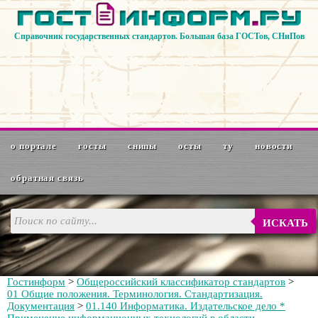
Справочник государственных стандартов. Большая база ГОСТов, СНиПов
о портале
госты
снипы
осты
ту
новости
обратная связь
ИСКАТЬ
Гостинформ
>
Общероссийский классификатор стандартов
>
01 Общие положения. Терминология. Стандартизация.
Документация
>
01.140 Информатика. Издательское дело *