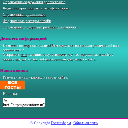
Справочник содержания драгметаллов
Коды общероссийских классификаторов
Справочник подшипников
Федеральные реестры онлайн
Справочник по здравоохранению и медицине
Делитесь информацией
Не нашли на портале нужный Вам документ или нашли устаревший или
ошибочный?
Отправьте
нам
название отсутствующего у нас документа, и мы Вас
оповестим, как только добавим данный документ на сайт.
Наша кнопка
Разместите нашу кнопку на своем сайте:
Html-код:
© Copyright
Гостинформ
|
Обратная связь