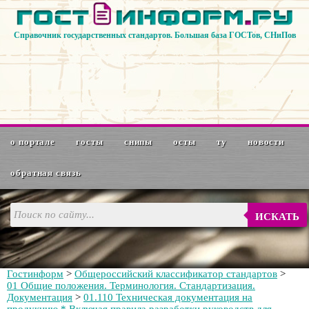
Справочник государственных стандартов. Большая база ГОСТов, СНиПов
о портале
госты
снипы
осты
ту
новости
обратная связь
ИСКАТЬ
Гостинформ
>
Общероссийский классификатор стандартов
>
01 Общие положения. Терминология. Стандартизация.
Документация
>
01.110 Техническая документация на