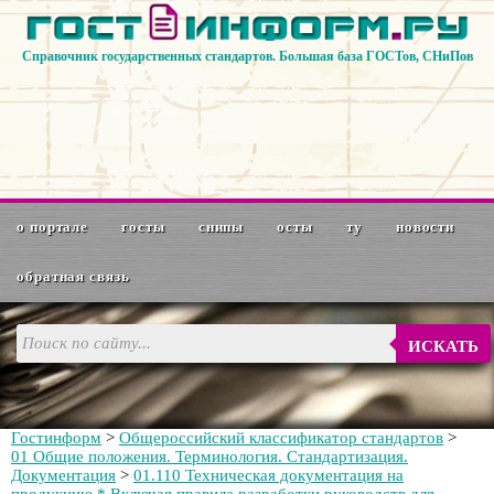
Справочник государственных стандартов. Большая база ГОСТов, СНиПов
о портале
госты
снипы
осты
ту
новости
обратная связь
ИСКАТЬ
Гостинформ
>
Общероссийский классификатор стандартов
>
01 Общие положения. Терминология. Стандартизация.
Документация
>
01.110 Техническая документация на