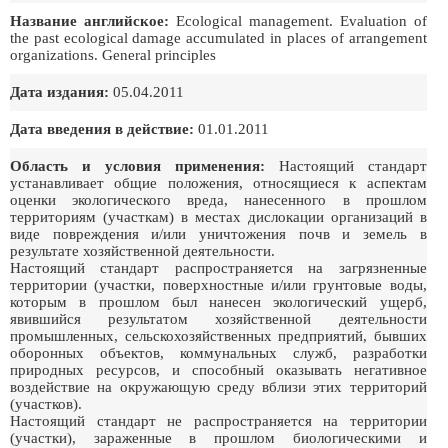
Название английское:
Ecological management. Evaluation of
the past ecological damage accumulated in places of arrangement
organizations. General principles
Дата издания:
05.04.2011
Дата введения в действие:
01.01.2011
Область и условия применения:
Настоящий стандарт
устанавливает общие положения, относящиеся к аспектам
оценки экологического вреда, нанесенного в прошлом
территориям (участкам) в местах дислокации организаций в
виде повреждения и/или уничтожения почв и земель в
результате хозяйственной деятельности.
Настоящий стандарт распространяется на загрязненные
территории (участки, поверхностные и/или грунтовые воды,
которым в прошлом был нанесен экологический ущерб,
явившийся результатом хозяйственной деятельности
промышленных, сельскохозяйственных предприятий, бывших
оборонных объектов, коммунальных служб, разработки
природных ресурсов, и способный оказывать негативное
воздействие на окружающую среду вблизи этих территорий
(участков).
Настоящий стандарт не распространяется на территории
(участки), зараженные в прошлом биологическими и