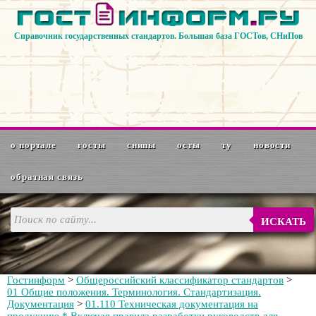
Справочник государственных стандартов. Большая база ГОСТов, СНиПов
о портале
госты
снипы
осты
ту
новости
обратная связь
ИСКАТЬ
Гостинформ
>
Общероссийский классификатор стандартов
>
01 Общие положения. Терминология. Стандартизация.
Документация
>
01.110 Техническая документация на