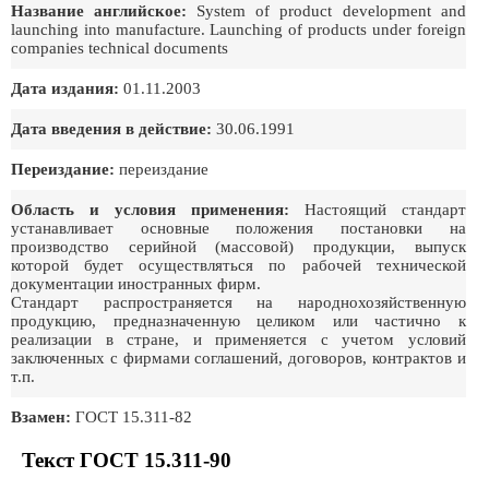
Название английское:
System of product development and
launching into manufacture. Launching of products under foreign
companies technical documents
Дата издания:
01.11.2003
Дата введения в действие:
30.06.1991
Переиздание:
переиздание
Область и условия применения:
Настоящий стандарт
устанавливает основные положения постановки на
производство серийной (массовой) продукции, выпуск
которой будет осуществляться по рабочей технической
документации иностранных фирм.
Стандарт распространяется на народнохозяйственную
продукцию, предназначенную целиком или частично к
реализации в стране, и применяется с учетом условий
заключенных с фирмами соглашений, договоров, контрактов и
т.п.
Взамен:
ГОСТ 15.311-82
Текст ГОСТ 15.311-90