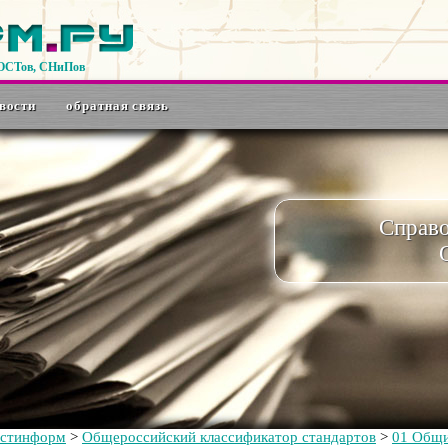
ГОСТов, СНиПов
вости
обратная связь
Справ
остинформ
>
Общероссийский классификатор стандартов
>
01 Общи