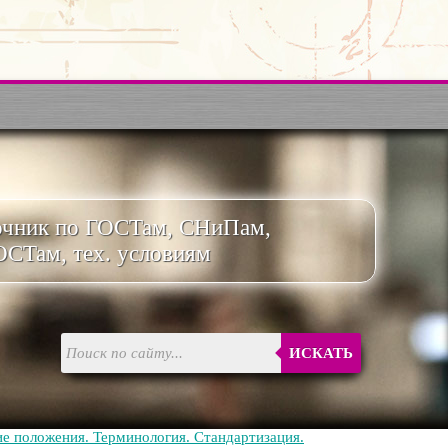
очник по ГОСТам, СНиПам,
ОСТам, тех. условиям
ИСКАТЬ
е положения. Терминология. Стандартизация.