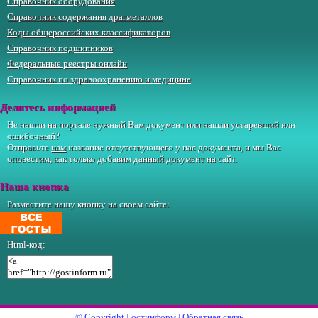
Справочник оборудования
Справочник содержания драгметаллов
Коды общероссийских классификаторов
Справочник подшипников
Федеральные реестры онлайн
Справочник по здравоохранению и медицине
Делитесь информацией
Не нашли на портале нужный Вам документ или нашли устаревший или
ошибочный?
Отправьте
нам
название отсутствующего у нас документа, и мы Вас
оповестим, как только добавим данный документ на сайт.
Наша кнопка
Разместите нашу кнопку на своем сайте:
Html-код:
© Copyright
Гостинформ
|
Обратная связь