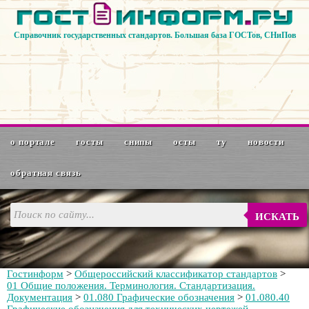
Справочник государственных стандартов. Большая база ГОСТов, СНиПов
о портале
госты
снипы
осты
ту
новости
обратная связь
ИСКАТЬ
Гостинформ
>
Общероссийский классификатор стандартов
>
01 Общие положения. Терминология. Стандартизация.
Документация
>
01.080 Графические обозначения
>
01.080.40