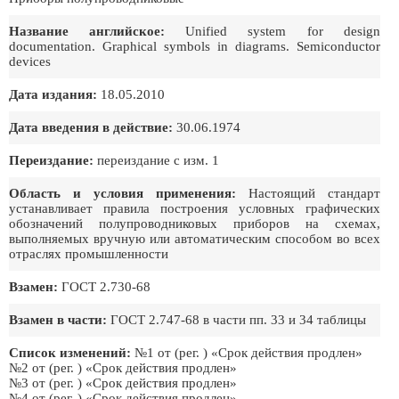
Название английское:
Unified system for design
documentation. Graphical symbols in diagrams. Semiconductor
devices
Дата издания:
18.05.2010
Дата введения в действие:
30.06.1974
Переиздание:
переиздание с изм. 1
Область и условия применения:
Настоящий стандарт
устанавливает правила построения условных графических
обозначений полупроводниковых приборов на схемах,
выполняемых вручную или автоматическим способом во всех
отраслях промышленности
Взамен:
ГОСТ 2.730-68
Взамен в части:
ГОСТ 2.747-68 в части пп. 33 и 34 таблицы
Список изменений:
№1 от (рег. ) «Срок действия продлен»
№2 от (рег. ) «Срок действия продлен»
№3 от (рег. ) «Срок действия продлен»
№4 от (рег. ) «Срок действия продлен»