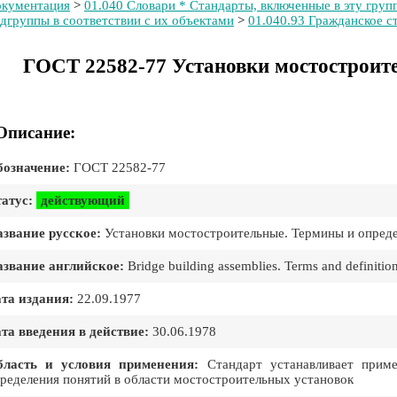
кументация
>
01.040 Словари * Стандарты, включенные в эту групп
дгруппы в соответствии с их объектами
>
01.040.93 Гражданское с
ГОСТ 22582-77 Установки мостостроит
Описание:
означение:
ГОСТ 22582-77
атус:
действующий
звание русское:
Установки мостостроительные. Термины и опред
звание английское:
Bridge building assemblies. Terms and definitio
та издания:
22.09.1977
та введения в действие:
30.06.1978
бласть и условия применения:
Стандарт устанавливает приме
ределения понятий в области мостостроительных установок