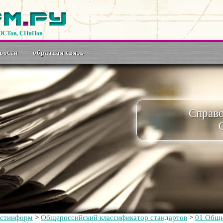
ГОСТов, СНиПов
вости
обратная связь
Справ
остинформ
>
Общероссийский классификатор стандартов
>
01 Общи