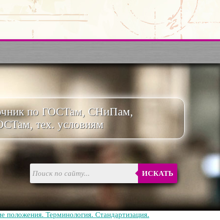
очник по ГОСТам, СНиПам,
ОСТам, тех. условиям
ИСКАТЬ
е положения. Терминология. Стандартизация.