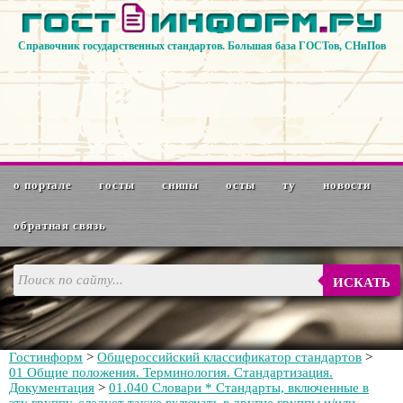
Справочник государственных стандартов. Большая база ГОСТов, СНиПов
о портале
госты
снипы
осты
ту
новости
обратная связь
ИСКАТЬ
Гостинформ
>
Общероссийский классификатор стандартов
>
01 Общие положения. Терминология. Стандартизация.
Документация
>
01.040 Словари * Стандарты, включенные в