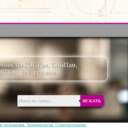
очник по ГОСТам, СНиПам,
ОСТам, тех. условиям
ИСКАТЬ
е положения. Терминология. Стандартизация.