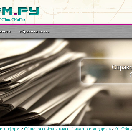
ГОСТов, СНиПов
вости
обратная связь
Справ
остинформ
>
Общероссийский классификатор стандартов
>
01 Общи