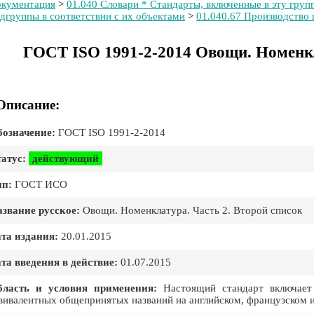
кументация
>
01.040 Словари * Стандарты, включенные в эту групп
дгруппы в соответствии с их объектами
>
01.040.67 Производство
ГОСТ ISO 1991-2-2014 Овощи. Номенкл
Описание:
означение:
ГОСТ ISO 1991-2-2014
атус:
действующий
ип:
ГОСТ ИСО
звание русское:
Овощи. Номенклатура. Часть 2. Второй список
та издания:
20.01.2015
та введения в действие:
01.07.2015
бласть и условия применения:
Настоящий стандарт включает
вивалентных общепринятых названий на английском, французском 