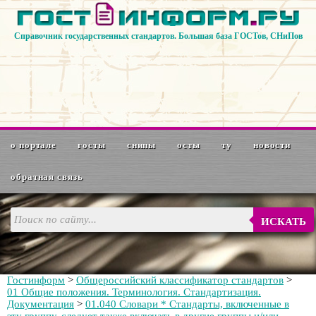
Справочник государственных стандартов. Большая база ГОСТов, СНиПов
о портале
госты
снипы
осты
ту
новости
обратная связь
ИСКАТЬ
Гостинформ
>
Общероссийский классификатор стандартов
>
01 Общие положения. Терминология. Стандартизация.
Документация
>
01.040 Словари * Стандарты, включенные в