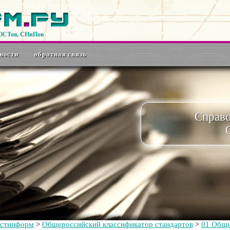
ГОСТов, СНиПов
вости
обратная связь
Справ
остинформ
>
Общероссийский классификатор стандартов
>
01 Общи