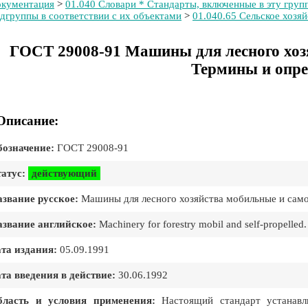
кументация
>
01.040 Словари * Стандарты, включенные в эту групп
дгруппы в соответствии с их объектами
>
01.040.65 Сельское хозяй
ГОСТ 29008-91 Машины для лесного хоз
Термины и опре
Описание:
означение:
ГОСТ 29008-91
атус:
действующий
звание русское:
Машины для лесного хозяйства мобильные и сам
звание английское:
Machinery for forestry mobil and self-propelled.
та издания:
05.09.1991
та введения в действие:
30.06.1992
бласть и условия применения:
Настоящий стандарт устанавл