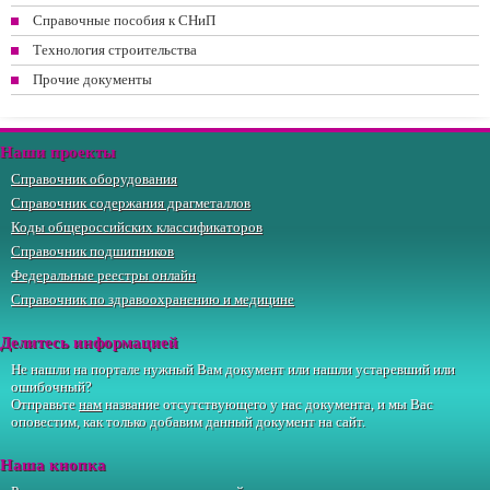
Справочные пособия к СНиП
Технология строительства
Прочие документы
Наши проекты
Справочник оборудования
Справочник содержания драгметаллов
Коды общероссийских классификаторов
Справочник подшипников
Федеральные реестры онлайн
Справочник по здравоохранению и медицине
Делитесь информацией
Не нашли на портале нужный Вам документ или нашли устаревший или
ошибочный?
Отправьте
нам
название отсутствующего у нас документа, и мы Вас
оповестим, как только добавим данный документ на сайт.
Наша кнопка