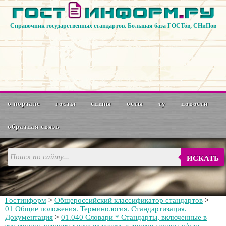
Справочник государственных стандартов. Большая база ГОСТов, СНиПов
о портале
госты
снипы
осты
ту
новости
обратная связь
ИСКАТЬ
Гостинформ
>
Общероссийский классификатор стандартов
>
01 Общие положения. Терминология. Стандартизация.
Документация
>
01.040 Словари * Стандарты, включенные в